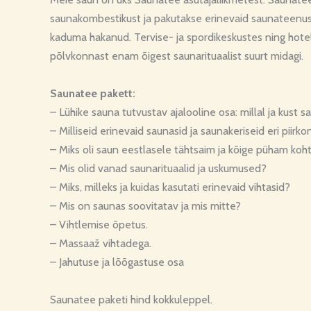
saunakombestikust ja pakutakse erinevaid saunateenu
kaduma hakanud. Tervise- ja spordikeskustes ning hotel
põlvkonnast enam õigest saunarituaalist suurt midagi.
Saunatee pakett:
– Lühike sauna tutvustav ajalooline osa: millal ja kust s
– Milliseid erinevaid saunasid ja saunakeriseid eri piirk
– Miks oli saun eestlasele tähtsaim ja kõige püham koh
– Mis olid vanad saunarituaalid ja uskumused?
– Miks, milleks ja kuidas kasutati erinevaid vihtasid?
– Mis on saunas soovitatav ja mis mitte?
– Vihtlemise õpetus.
– Massaaž vihtadega.
– Jahutuse ja lõõgastuse osa
Saunatee paketi hind kokkuleppel.