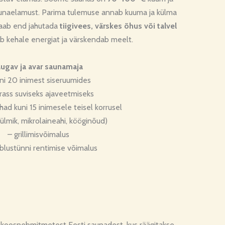
saunaelamust. Parima tulemuse annab kuuma ja külma
saab end jahutada
tiigivees, värskes õhus või talvel
ab kehale energiat ja värskendab meelt.
ugav ja avar saunamaja
ni 20 inimest siseruumides
rrass suviseks ajaveetmiseks
d kuni 15 inimesele teisel korrusel
ülmik, mikrolaineahi, kööginõud)
– grillimisvõimalus
blustünni rentimise võimalus
e koosnebmitmetest Eesti saunadest, kus räägitakse