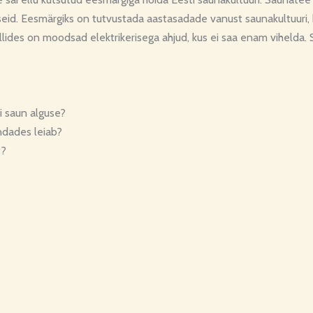
seid. Eesmärgiks on tutvustada aastasadade vanust saunakultuur
lides on moodsad elektrikerisega ahjud, kus ei saa enam vihelda.
ai saun alguse?
ondades leiab?
t?