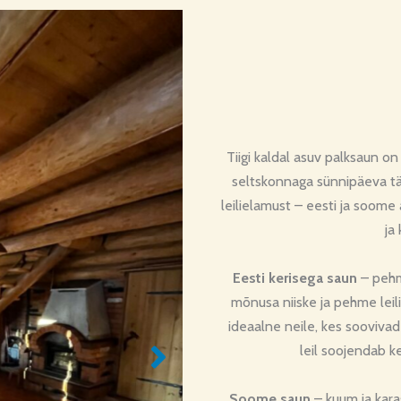
Tiigi kaldal asuv palksaun o
seltskonnaga sünnipäeva tä
leilielamust – eesti ja soome 
ja
Eesti kerisega saun
– pehme
mõnusa niiske ja pehme leil
ideaalne neile, kes soovivad 
leil soojendab ke
Soome saun
– kuum ja kar