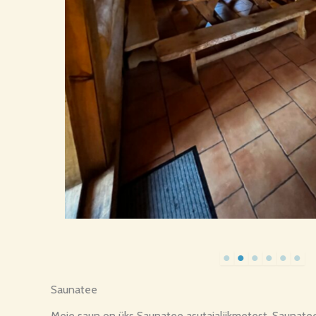
Saunatee
Meie saun on üks Saunatee asutajaliikmetest. Saunatee