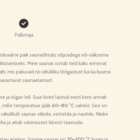
Palkmaja
n ideaalne paik saunaõhtuks sõpradega või väiksema
histamiseks. Meie saunas ootab teid kaks erinevat
ahi, mis pakuvad nii rahulikku lõõgastust kui ka kuuma
 karastavat saunaelamust.
 ja sügav leil. Suur kivist laotud eesti keris annab
i, mille temperatuur jääb
60–80 °C
vahele. See on
rahulikult saunas viibida, vestelda ja nautida. Niiske
ha ja aitab väsimusest kiiresti taastuda.
astav elamus. Soome saunas on
70–100 °C
kuum ja