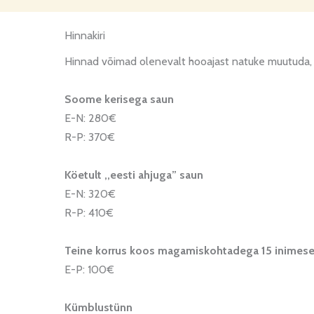
Hinnakiri
Hinnad võimad olenevalt hooajast natuke muutuda, k
Soome kerisega saun
E-N: 280€
R-P: 370€
Köetult ,,eesti ahjuga” saun
E-N: 320€
R-P: 410€
Teine korrus koos magamiskohtadega 15 inimese
E-P: 100€
Kümblustünn