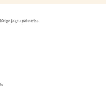
üsige julgelt pakkumist.
le