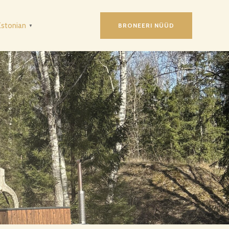
Estonian
BRONEERI NÜÜD
▼