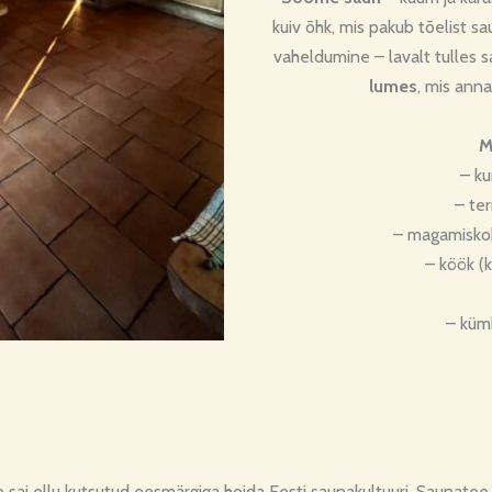
kuiv õhk, mis pakub tõelist 
vaheldumine – lavalt tulles 
lumes
, mis ann
M
– ku
– te
– magamiskoha
– köök (k
– küm
 sai ellu kutsutud eesmärgiga hoida Eesti saunakultuuri. Saunate