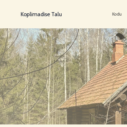
Skip
to
Koplimadise Talu
Kodu
content